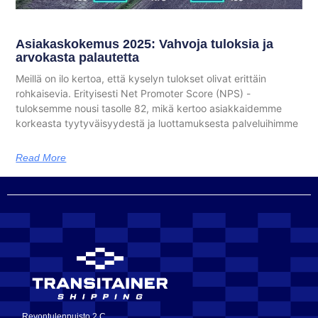
Asiakaskokemus 2025: Vahvoja tuloksia ja
arvokasta palautetta
Meillä on ilo kertoa, että kyselyn tulokset olivat erittäin
rohkaisevia. Erityisesti Net Promoter Score (NPS) -
tuloksemme nousi tasolle 82, mikä kertoo asiakkaidemme
korkeasta tyytyväisyydestä ja luottamuksesta palveluihimme
Read More
Revontulenpuisto 2 C