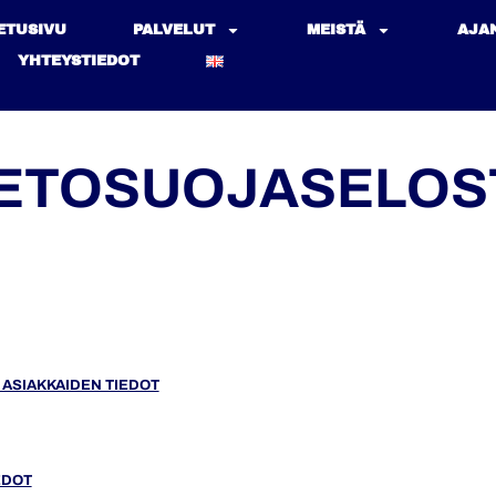
ETUSIVU
PALVELUT
MEISTÄ
AJA
YHTEYSTIEDOT
IETOSUOJASELOS
N ASIAKKAIDEN TIEDOT
EDOT