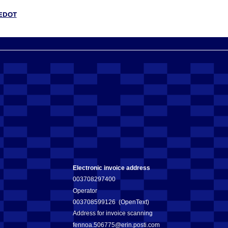
IEDOT
Electronic invoice address
003708297400
Operator
003708599126 (OpenText)
Address for invoice scanning
fennoa.506775@erin.posti.com