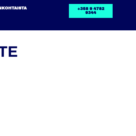
NKOHTAISTA
+358 9 4782
9344
TE