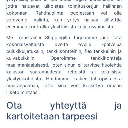
jotka haluavat ulkoistaa toimitusketjun hallinnan
kokonaan. Rahtihuolinta puolestaan voi olla
sopivampi valinta, kun yritys haluaa säilyttää
enemmän kontrollia yksittäisistä kuljetusvaiheista.
Me Transitainer Shippingillä tarjoamme juuri tätä
kokonaisvaltaista ovelta ovelle -palvelua
bulkkikuljetuksiin, tankkikontteihin, flexitankkeihin ja
kuivabulkkiin. Operoimme tankkikontteja
maailmanlaajuisesti, joten sinun ei tarvitse huolehtia
kaluston saatavuudesta, reiteistä tai teknisistä
yksityiskohdista. Hoidamme kaiken lähtöpisteestä
määränpäähän, jotta sinä voit keskittyä omaan
liiketoimintaasi.
Ota yhteyttä ja
kartoitetaan tarpeesi