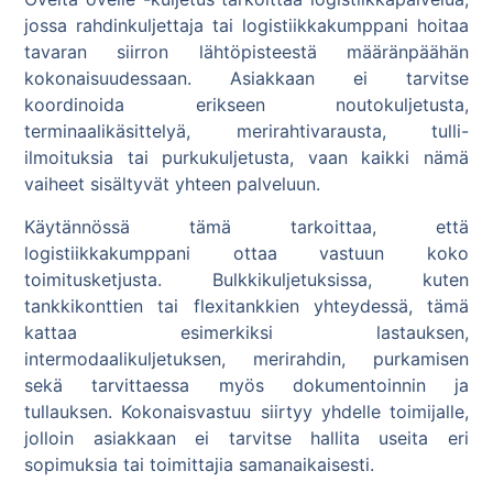
jossa rahdinkuljettaja tai logistiikkakumppani hoitaa
tavaran siirron lähtöpisteestä määränpäähän
kokonaisuudessaan. Asiakkaan ei tarvitse
koordinoida erikseen noutokuljetusta,
terminaalikäsittelyä, merirahtivarausta, tulli-
ilmoituksia tai purkukuljetusta, vaan kaikki nämä
vaiheet sisältyvät yhteen palveluun.
Käytännössä tämä tarkoittaa, että
logistiikkakumppani ottaa vastuun koko
toimitusketjusta. Bulkkikuljetuksissa, kuten
tankkikonttien tai flexitankkien yhteydessä, tämä
kattaa esimerkiksi lastauksen,
intermodaalikuljetuksen, merirahdin, purkamisen
sekä tarvittaessa myös dokumentoinnin ja
tullauksen. Kokonaisvastuu siirtyy yhdelle toimijalle,
jolloin asiakkaan ei tarvitse hallita useita eri
sopimuksia tai toimittajia samanaikaisesti.