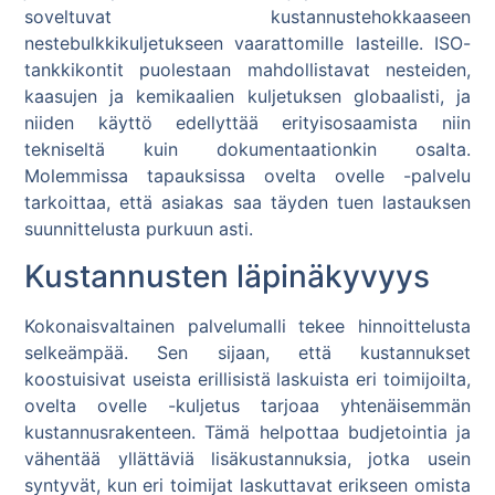
soveltuvat kustannustehokkaaseen
nestebulkkikuljetukseen vaarattomille lasteille. ISO-
tankkikontit puolestaan mahdollistavat nesteiden,
kaasujen ja kemikaalien kuljetuksen globaalisti, ja
niiden käyttö edellyttää erityisosaamista niin
tekniseltä kuin dokumentaationkin osalta.
Molemmissa tapauksissa ovelta ovelle -palvelu
tarkoittaa, että asiakas saa täyden tuen lastauksen
suunnittelusta purkuun asti.
Kustannusten läpinäkyvyys
Kokonaisvaltainen palvelumalli tekee hinnoittelusta
selkeämpää. Sen sijaan, että kustannukset
koostuisivat useista erillisistä laskuista eri toimijoilta,
ovelta ovelle -kuljetus tarjoaa yhtenäisemmän
kustannusrakenteen. Tämä helpottaa budjetointia ja
vähentää yllättäviä lisäkustannuksia, jotka usein
syntyvät, kun eri toimijat laskuttavat erikseen omista