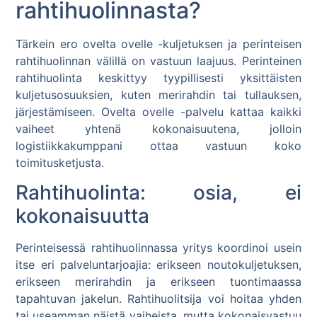
rahtihuolinnasta?
Tärkein ero ovelta ovelle -kuljetuksen ja perinteisen
rahtihuolinnan välillä on vastuun laajuus. Perinteinen
rahtihuolinta keskittyy tyypillisesti yksittäisten
kuljetusosuuksien, kuten merirahdin tai tullauksen,
järjestämiseen. Ovelta ovelle -palvelu kattaa kaikki
vaiheet yhtenä kokonaisuutena, jolloin
logistiikkakumppani ottaa vastuun koko
toimitusketjusta.
Rahtihuolinta: osia, ei
kokonaisuutta
Perinteisessä rahtihuolinnassa yritys koordinoi usein
itse eri palveluntarjoajia: erikseen noutokuljetuksen,
erikseen merirahdin ja erikseen tuontimaassa
tapahtuvan jakelun. Rahtihuolitsija voi hoitaa yhden
tai useamman näistä vaiheista, mutta kokonaisvastuu