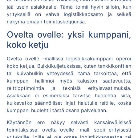
jää usein asiakkaalle. Tämä toimii hyvin silloin, kun
yrityksellä on vahva logistiikkaosasto ja selkeä
näkymä omaan toimitusketjuunsa.
Ovelta ovelle: yksi kumppani,
koko ketju
Ovelta ovelle -mallissa logistiikkakumppani operoi
koko ketjua. Bulkkikuljetuksissa, kuten tankkikonttien
tai kuivabulkin yhteydessä, tämä tarkoittaa, että
kumppani hallinnoi myös kaluston saatavuutta,
reittioptimointia ja teknisiä erityisvaatimuksia.
Asiakkaan ei esimerkiksi tarvitse huolehtia siitä,
kulkevatko säännölliset linjat halutulle reitille, koska
kumppani huolehtii tästä osana palveluaan.
Käytännön ero näkyy selvästi kansainvälisissä
toimituksissa: ovelta ovelle -malli sopii erityisesti
yrityksille, joilla ei ole omaa logistiikkaosastoa tai