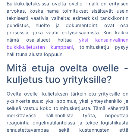
Bulkkikuljetuksissa ovelta ovelle -malli on erityisen
arvokas, koska nämä toimitukset sisältävät usein
teknisesti vaativia vaiheita: esimerkiksi tankkikontin
puhdistus, huolto ja dokumentointi ovat osa
prosessia, joka vaatii erityisosaamista. Kun kaikki
nämä osa-alueet hoitaa
yksi kansainvälinen
bulkkikuljetusten kumppani
, toimitusketju pysyy
hallittuna alusta loppuun.
Mitä etuja ovelta ovelle -
kuljetus tuo yrityksille?
Ovelta ovelle -kuljetuksen tärkein etu yrityksille on
yksinkertaisuus: yksi sopimus, yksi yhteyshenkilö ja
selkeä vastuu koko toimitusketjusta. Tämä vähentää
merkittävästi hallinnollista työtä, nopeuttaa
reagointia ongelmatilanteissa ja tekee logistiikasta
ennustettavampaa sekä kustannusten että